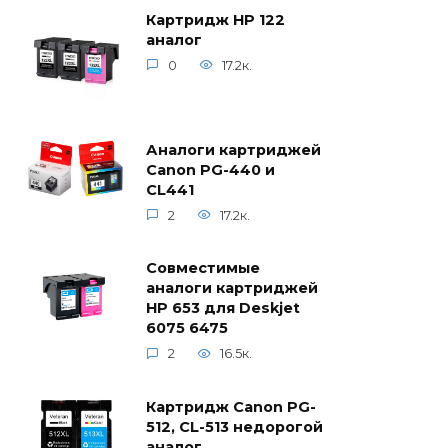
Картридж HP 122
аналог
0
17.2к.
Аналоги картриджей
Canon PG-440 и
CL441
2
17.2к.
Совместимые
аналоги картриджей
HP 653 для Deskjet
6075 6475
2
16.5к.
Картридж Canon PG-
512, CL-513 недорогой
аналог