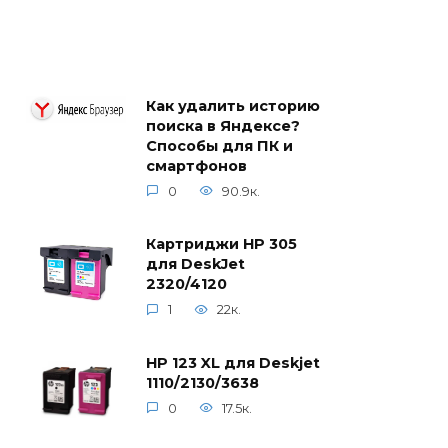
Как удалить историю
поиска в Яндексе?
Способы для ПК и
смартфонов
0
90.9к.
Картриджи HP 305
для DeskJet
2320/4120
1
22к.
HP 123 XL для Deskjet
1110/2130/3638
0
17.5к.