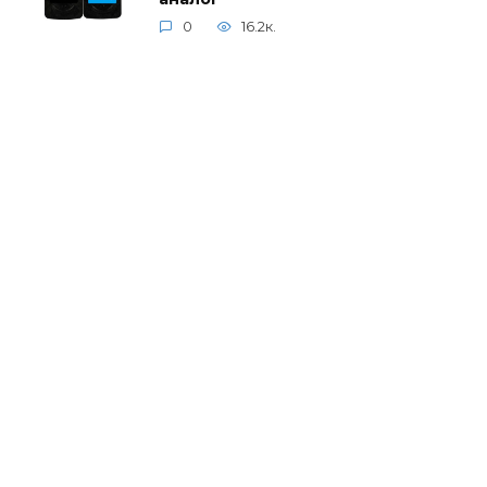
0
16.2к.