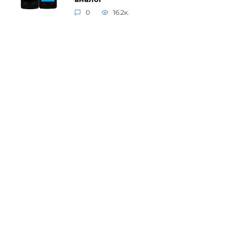
0
16.2к.