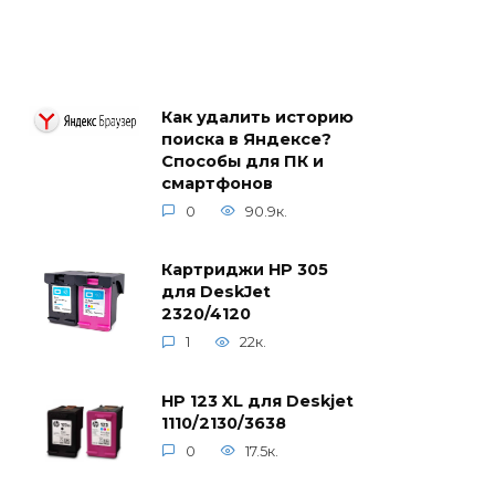
Как удалить историю
поиска в Яндексе?
Способы для ПК и
смартфонов
0
90.9к.
Картриджи HP 305
для DeskJet
2320/4120
1
22к.
HP 123 XL для Deskjet
1110/2130/3638
0
17.5к.