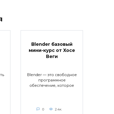
я
Blender базовый
мини-курс от Хосе
Веги
ть
Blender — это свободное
программное
обеспечение, которое
0
2.4к.