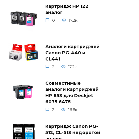
Картридж HP 122
аналог
0
17.2к.
Аналоги картриджей
Canon PG-440 и
CL441
2
17.2к.
Совместимые
аналоги картриджей
HP 653 для Deskjet
6075 6475
2
16.5к.
Картридж Canon PG-
512, CL-513 недорогой
аналог