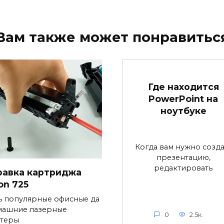
Вам также может понравитьс
Где находится
PowerPoint на
ноутбуке
Когда вам нужно созда
презентацию,
редактировать
равка картриджа
on 725
ь популярные офисные да
машние лазерные
0
2.5к.
теры