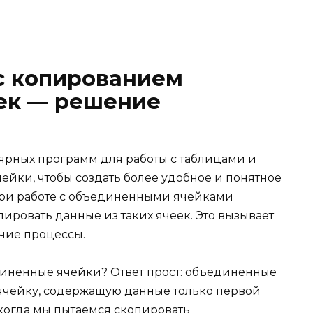
с копированием
ек — решение
улярных программ для работы с таблицами и
ейки, чтобы создать более удобное и понятное
ри работе с объединенными ячейками
ировать данные из таких ячеек. Это вызывает
очие процессы.
диненные ячейки? Ответ прост: объединенные
 ячейку, содержащую данные только первой
 когда мы пытаемся скопировать