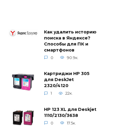
Как удалить историю
поиска в Яндексе?
Способы для ПК и
смартфонов
0
90.9к.
Картриджи HP 305
для DeskJet
2320/4120
1
22к.
HP 123 XL для Deskjet
1110/2130/3638
0
17.5к.