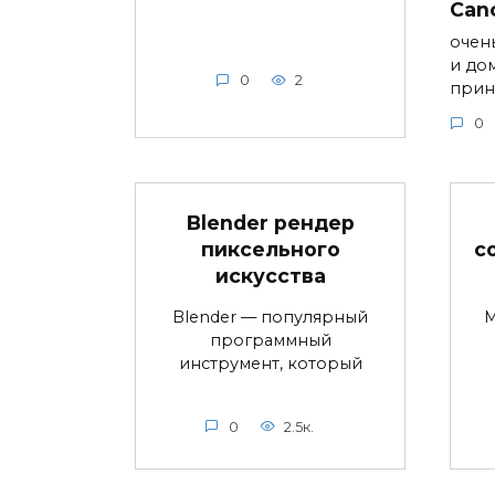
Can
очен
и до
0
2
прин
0
Blender рендер
пиксельного
с
искусства
Blender — популярный
M
программный
инструмент, который
0
2.5к.