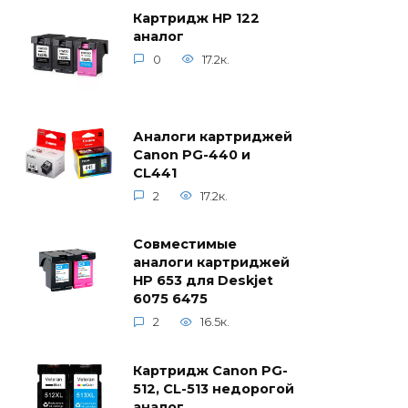
Картридж HP 122
аналог
0
17.2к.
Аналоги картриджей
Canon PG-440 и
CL441
2
17.2к.
Совместимые
аналоги картриджей
HP 653 для Deskjet
6075 6475
2
16.5к.
Картридж Canon PG-
512, CL-513 недорогой
аналог