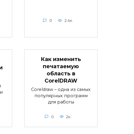
0
2.4к.
Как изменить
печатаемую
и
область в
CorelDRAW
и
Coreldraw – одна из самых
и
популярных программ
для работы
0
2к.