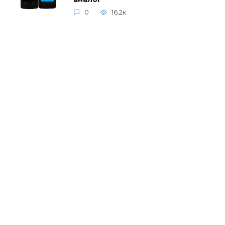
0
16.2к.