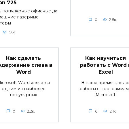
on 725
ь популярные офисные да
машние лазерные
0
2.5к.
теры
561
Как сделать
Как научиться
одержание слева в
работать с Word 
Word
Excel
icrosoft Word является
В наше время навык
одним из наиболее
работы с программам
популярных
Microsoft
0
2.2к.
0
2.1к.