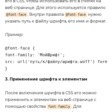
его в CSS, чтобы использовать его в стилях на
веб-странице. Для этого используется правило
. Внутри правила
нужно
@font-face
@font-face
указать путь к файлу шрифта, его имя и формат.
Пример:
@font-face {

font-family: 'МойШрифт';

src: url('путь/к/файлу/шрифта.woff') format
3. Применение шрифта к элементам
После включения шрифта в CSS его можно
применить к элементам на веб-странице с
помощью свойства
. Для
font-family