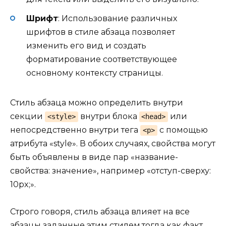
Шрифт
: Использование различных
шрифтов в стиле абзаца позволяет
изменить его вид и создать
форматирование соответствующее
основному контексту страницы.
Стиль абзаца можно определить внутри
секции
внутри блока
или
<style>
<head>
непосредственно внутри тега
с помощью
<p>
атрибута «style». В обоих случаях, свойства могут
быть объявлены в виде пар «название-
свойства: значение», например «отступ-сверху:
10px;».
Строго говоря, стиль абзаца влияет на все
абзацы заданные этим стилем,тогда как факт