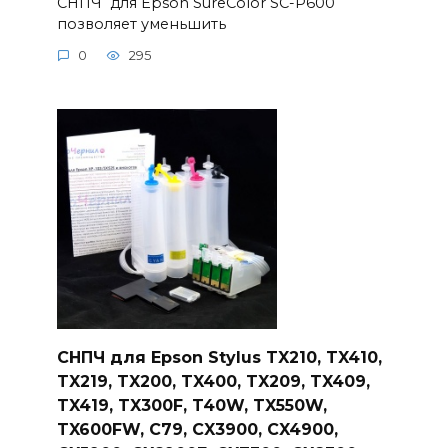
СНПЧ для Epson SureColor SC-P600
позволяет уменьшить
0
295
СНПЧ для Epson Stylus TX210, TX410,
TX219, TX200, TX400, TX209, TX409,
TX419, TX300F, T40W, TX550W,
TX600FW, C79, CX3900, CX4900,