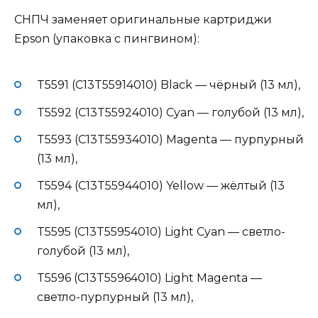
СНПЧ заменяет оригинальные картриджи
Epson (упаковка с пингвином):
T5591 (C13T55914010) Black — чёрный (13 мл),
T5592 (C13T55924010) Cyan — голубой (13 мл),
T5593 (C13T55934010) Magenta — пурпурный
(13 мл),
T5594 (C13T55944010) Yellow — жёлтый (13
мл),
T5595 (C13T55954010) Light Cyan — светло-
голубой (13 мл),
T5596 (C13T55964010) Light Magenta —
светло-пурпурный (13 мл),