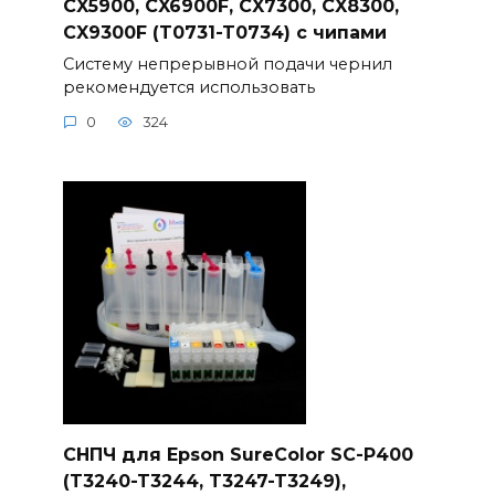
CX5900, CX6900F, CX7300, CX8300,
CX9300F (T0731-T0734) с чипами
Систему непрерывной подачи чернил
рекомендуется использовать
0
324
СНПЧ для Epson SureColor SC-P400
(T3240-T3244, T3247-T3249),