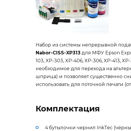
Набор из системы непрерывной пода
Nabor-CISS-XP313
для МФУ Epson Expre
103, XP-303, XP-406, XP-306, XP-413, XP
необходимое для перехода на альте
шприца) и позволяет существенно сн
использовать для поточной печати (от 
Комплектация
4 бутылочки чернил InkTec (чёрн