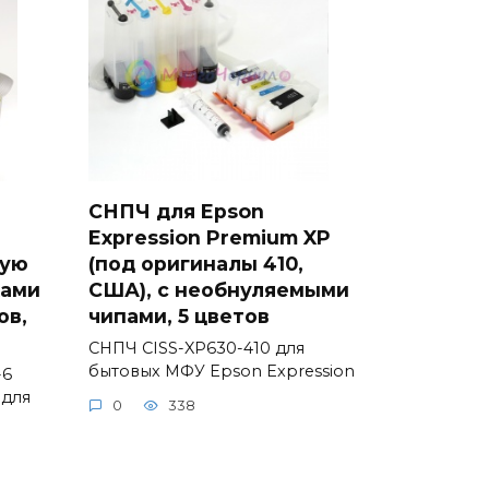
СНПЧ для Epson
Expression Premium XP
вую
(под оригиналы 410,
ками
США), с необнуляемыми
ов,
чипами, 5 цветов
СНПЧ CISS-XP630-410 для
бытовых МФУ Epson Expression
-6
 для
0
338