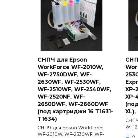
СНПЧ для Epson
СНП
WorkForce WF-2010W,
Wor
WF-2750DWF, WF-
2530
2630WF, WF-2530WF,
Expr
WF-2510WF, WF-2540WF,
XP-2
WF-2520NF, WF-
XP-4
2650DWF, WF-2660DWF
(по
(под картриджи 16 T1631-
XL),
T1634)
СНПЧ
WF-2
СНПЧ для Epson WorkForce
WF-2010W, WF-2530WF, WF-
0