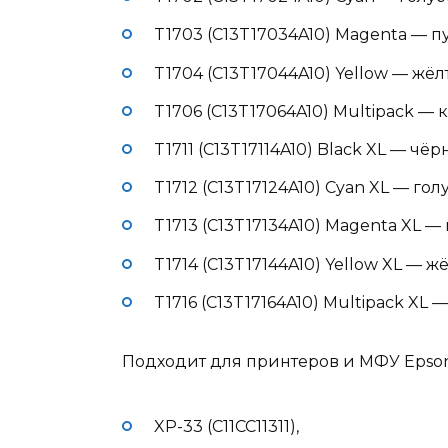
T1703 (C13T17034A10) Magenta — пу
T1704 (C13T17044A10) Yellow — жёлт
T1706 (C13T17064A10) Multipack — 
T1711 (C13T17114A10) Black XL — чёрн
T1712 (C13T17124A10) Cyan XL — голу
T1713 (C13T17134A10) Magenta XL — 
T1714 (C13T17144A10) Yellow XL — жё
T1716 (C13T17164A10) Multipack XL —
Подходит для принтеров и МФУ Epson
XP-33 (C11CC11311),