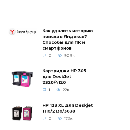
Как удалить историю
поиска в Яндексе?
Способы для ПК и
смартфонов
0
90.9к.
Картриджи HP 305
для DeskJet
2320/4120
1
22к.
HP 123 XL для Deskjet
1110/2130/3638
0
17.5к.