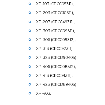
XP-103 (C11CC05311),
XP-203 (C11CC10311),
XP-207 (C11CC49311),
XP-303 (C11CC09311),
XP-306 (C11CC09312),
XP-313 (C11CC92311),
XP-323 (C11CD90405),
XP-406 (C11CC08312),
XP-413 (C11CC91311),
XP-423 (C11CD89405),
XP-403.