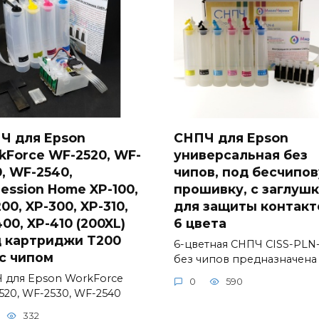
Ч для Epson
СНПЧ для Epson
kForce WF-2520, WF-
универсальная без
, WF-2540,
чипов, под бесчипо
ession Home XP-100,
прошивку, с заглуш
00, XP-300, XP-310,
для защиты контакт
00, XP-410 (200XL)
6 цвета
д картриджи T200
6-цветная СНПЧ CISS-PLN
 с чипом
без чипов предназначена
 для Epson WorkForce
0
590
520, WF-2530, WF-2540
332