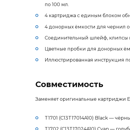
по 100 мл.
4 картриджа с единым блоком об
4 донорных ёмкости для чернил о
Соединительный шлейф, клипсы и
Цветные пробки для донорных ём
Иллюстрированная инструкция по
Совместимость
Заменяет оригинальные картриджи Ep
T1701 (C13T17014A10) Black — чёрный
T1702 (C13T17024A10) Cyan — голубо