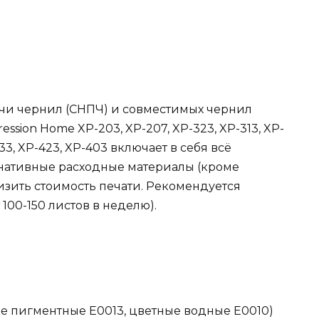
чи чернил (СНПЧ) и совместимых чернил
ssion Home XP-203, XP-207, XP-323, XP-313, XP-
-33, XP-423, XP-403 включает в себя всё
рнативные расходные материалы (кроме
изить стоимость печати. Рекомендуется
100-150 листов в неделю).
ые пигментные E0013, цветные водные E0010)