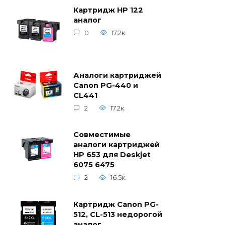
Картридж HP 122
аналог
0
17.2к.
Аналоги картриджей
Canon PG-440 и
CL441
2
17.2к.
Совместимые
аналоги картриджей
HP 653 для Deskjet
6075 6475
2
16.5к.
Картридж Canon PG-
512, CL-513 недорогой
аналог