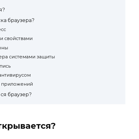
я?
ка браузера?
есс
ми свойствами
оны
зера системами защиты
апись
 антивирусом
х приложений
лся браузер?
ткрывается?