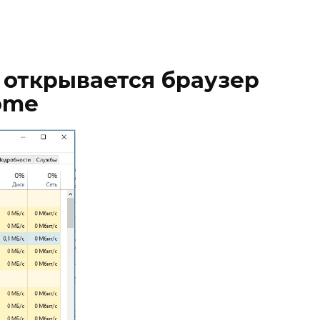
е открывается браузер
ome