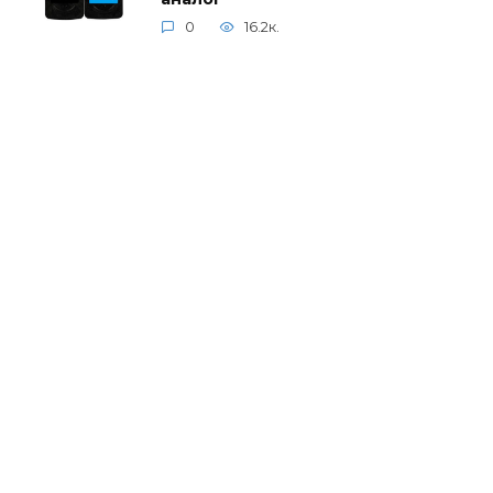
0
16.2к.