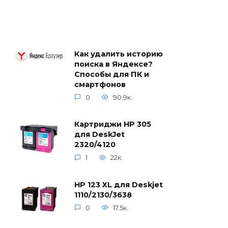
Как удалить историю
поиска в Яндексе?
Способы для ПК и
смартфонов
0
90.9к.
Картриджи HP 305
для DeskJet
2320/4120
1
22к.
HP 123 XL для Deskjet
1110/2130/3638
0
17.5к.