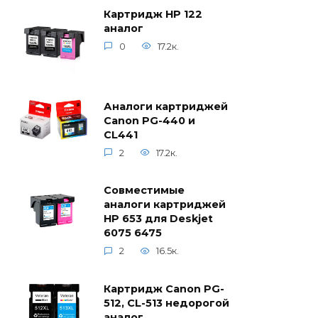
Картридж HP 122
аналог
0
17.2к.
Аналоги картриджей
Canon PG-440 и
CL441
2
17.2к.
Совместимые
аналоги картриджей
HP 653 для Deskjet
6075 6475
2
16.5к.
Картридж Canon PG-
512, CL-513 недорогой
аналог