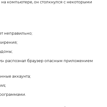
ь на компьютере, он столкнулся с некоторыми
ет неправильно;
ширения;
адоны;
s» распознал браузер опасным приложением
нные аккаунта;
ws;
программами.