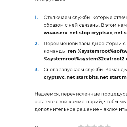
Отключаем службы, которые отвеч
образом с ней связаны. В этом н
wuauserv
,
net stop cryptsvc
,
net s
Переименовываем директории с 
команды:
ren %systemroot%softwa
%systemroot%system32catroot2 c
Снова запускаем службы. Команд
cryptsvc
,
net start
bits
,
net start
ms
Надеемся, перечисленные процедуры 
оставьте свой комментарий, чтобы мы 
дополнительное решение – включить 