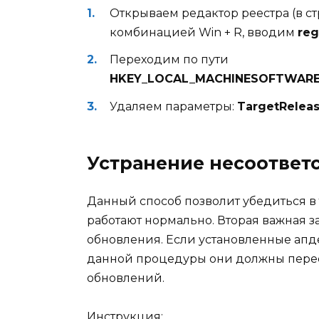
Открываем редактор реестра (в с
комбинацией Win + R, вводим
reg
Переходим по пути
HKEY_LOCAL_MACHINESOFTWAREP
Удаляем параметры:
TargetRelea
Устранение несоответ
Данный способ позволит убедиться в 
работают нормально. Вторая важная з
обновления. Если установленные апд
данной процедуры они должны перест
обновлений.
Инструкция: