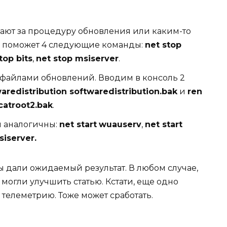
ают за процедуру обновления или каким-то
ам поможет 4 следующие команды:
net stop
top bits
,
net stop msiserver
.
файлами обновлений. Вводим в консоль 2
redistribution softwaredistribution.bak
и
ren
atroot2.bak
.
ы аналогичны:
net start
wuauserv
,
net start
iserver.
дали ожидаемый результат. В любом случае,
могли улучшить статью. Кстати, еще одно
телеметрию. Тоже может сработать.