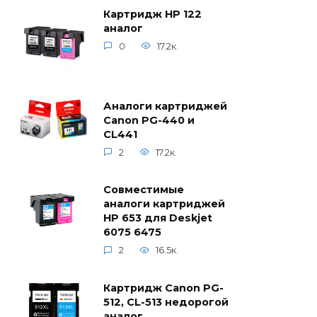
Картридж HP 122
аналог
0
17.2к.
Аналоги картриджей
Canon PG-440 и
CL441
2
17.2к.
Совместимые
аналоги картриджей
HP 653 для Deskjet
6075 6475
2
16.5к.
Картридж Canon PG-
512, CL-513 недорогой
аналог