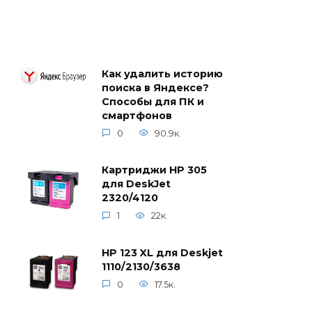
Как удалить историю
поиска в Яндексе?
Способы для ПК и
смартфонов
0
90.9к.
Картриджи HP 305
для DeskJet
2320/4120
1
22к.
HP 123 XL для Deskjet
1110/2130/3638
0
17.5к.