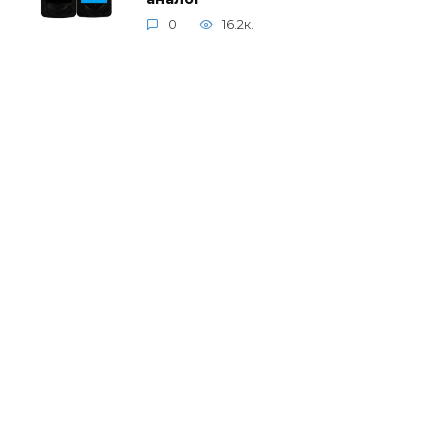
0
16.2к.