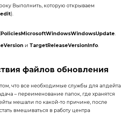
троку Выполнить, которую открываем
edit
).
oliciesMicrosoftWindowsWindowsUpdate
.
seVersion
и
TargetReleaseVersionInfo
.
ствия файлов обновления
том, что все необходимые службы для апдейта
адача – переименование папок, где хранятся
ейты мешали по какой-то причине, после
ать вмешиваться в работу центра