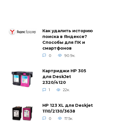
Как удалить историю
поиска в Яндексе?
Способы для ПК и
смартфонов
0
90.9к.
Картриджи HP 305
для DeskJet
2320/4120
1
22к.
HP 123 XL для Deskjet
1110/2130/3638
0
17.5к.