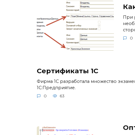
Как
При 
необ
стор
0
Сертификаты 1С
Фирма 1С разработала множество экзам
1С:Предприятие.
0
63
Оп