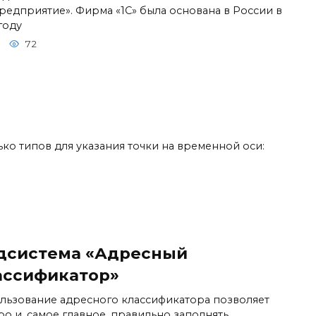
Предприятие». Фирма «1С» была основана в России в
году
72
ко типов для указания точки на временной оси:
дсистема «Адресный
ассификатор»
льзование адресного классификатора позволяет
ро и, самое главное, правильно заполнять