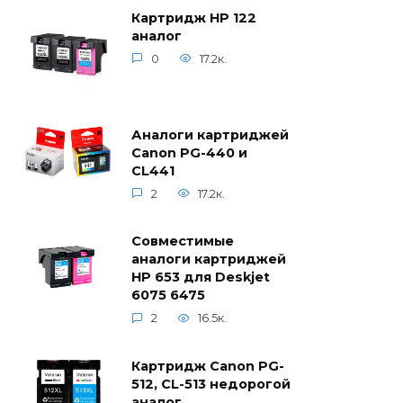
Картридж HP 122
аналог
0
17.2к.
Аналоги картриджей
Canon PG-440 и
CL441
2
17.2к.
Совместимые
аналоги картриджей
HP 653 для Deskjet
6075 6475
2
16.5к.
Картридж Canon PG-
512, CL-513 недорогой
аналог