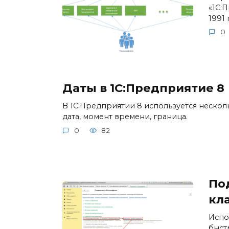
«1С:
1991 
0
Даты в 1С:Предприятие 8
В 1С:Предприятии 8 используется несколь
дата, момент времени, граница.
0
82
По
кл
Испо
быст