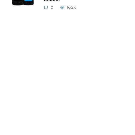
0
16.2к.