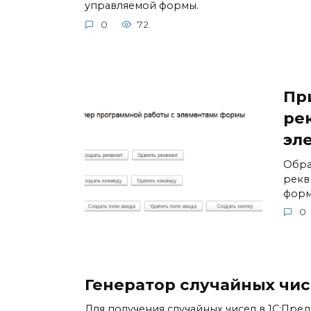
управляемой формы.
0
72
Пр
ре
эл
Обра
рекв
форм
0
Генератор случайных чи
Для получения случайных чисел в 1С:Пре