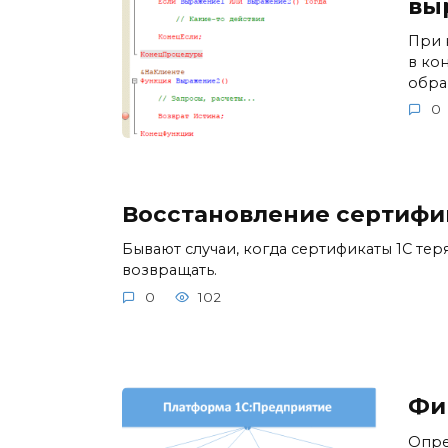
вы
При 
в ко
обра
0
Восстановление сертифик
Бывают случаи, когда сертификаты 1С те
возвращать.
0
102
Фи
Опре