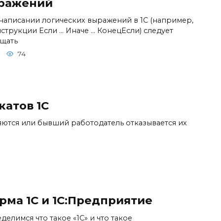
ражений
написании логических выражений в 1С (например,
нструкции Если … Иначе … КонецЕсли) следует
щать
74
атов 1С
ряются или бывший работодатель отказывается их
рма 1С и 1С:Предприятие
делимся что такое «1С» и что такое