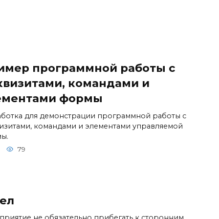
имер программной работы с
квизитами, командами и
ементами формы
ботка для демонстрации программной работы с
изитами, командами и элементами управляемой
ы.
79
сел
дприятие не обязательно прибегать к сторонним