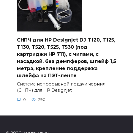
СНПЧ для HP Designjet DJ T120, T125,
T130, T520, T525, T530 (под
картриджи HP 711), с чипами, с
насадкой, без демпферов, шлейф 1,5
метра, крепление поддержка
шлейфа на ПЭТ-ленте
Система непрерывной подачи чернил
(СНПЧ) для HP Designjet
0
290