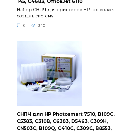
145, C4683, OfficeJet 6110
Набор СНПЧ для принтеров HP позволяет
создать систему
0
340
СНПЧ для HP Photosmart 7510, B109C,
C5383, C310B, C6383, D5463, C309H,
CN503C, B109Q, C410C, C309C, B8553,