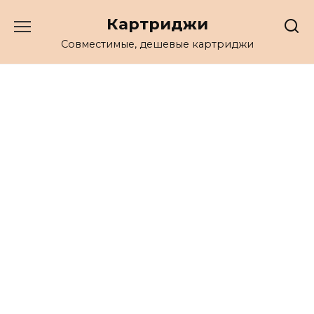
Перейти
Картриджи
к
содержанию
Совместимые, дешевые картриджи