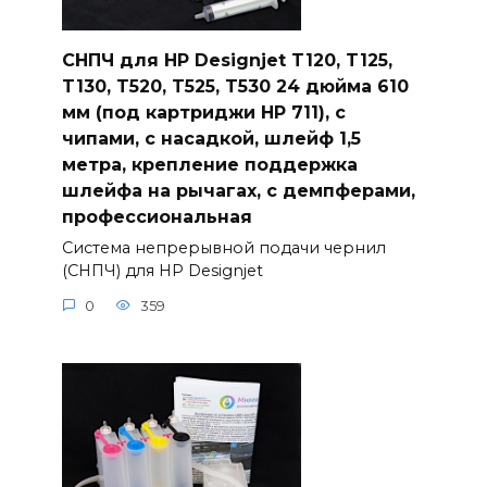
СНПЧ для HP Designjet T120, T125,
T130, T520, T525, T530 24 дюйма 610
мм (под картриджи HP 711), с
чипами, с насадкой, шлейф 1,5
метра, крепление поддержка
шлейфа на рычагах, с демпферами,
профессиональная
Система непрерывной подачи чернил
(СНПЧ) для HP Designjet
0
359