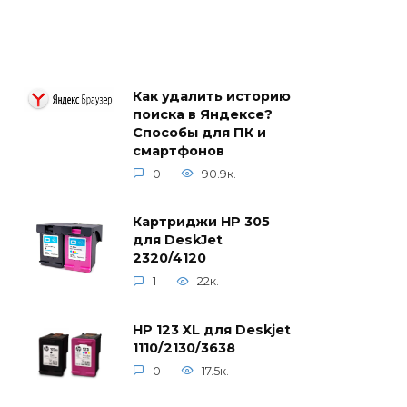
Как удалить историю
поиска в Яндексе?
Способы для ПК и
смартфонов
0
90.9к.
Картриджи HP 305
для DeskJet
2320/4120
1
22к.
HP 123 XL для Deskjet
1110/2130/3638
0
17.5к.