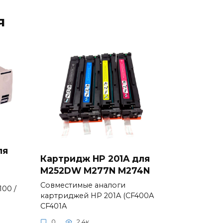
я
ля
Картридж HP 201A для
M252DW M277N M274N
Совместимые аналоги
100 /
картриджей HP 201A (CF400A
CF401A
0
2.4к.