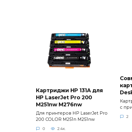
Сов
кар
Картриджи HP 131A для
Desk
HP LaserJet Pro 200
Карт
M251nw M276nw
с при
Для принтеров HP LaserJet Pro
2
200 COLOR M251n M251nw
0
2.4к.