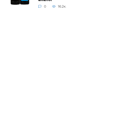
0
16.2к.