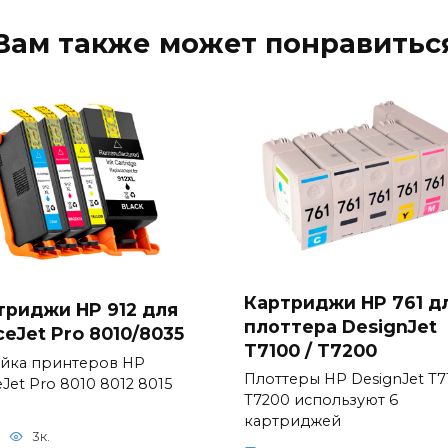
Вам также может понравитьс
Картриджи HP 761 д
триджи HP 912 для
плоттера DesignJet
ceJet Pro 8010/8035
T7100 / T7200
йка принтеров HP
Плоттеры HP DesignJet T7
eJet Pro 8010 8012 8015
T7200 используют 6
картриджей
3к.