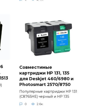
36
Совместимые
,
картриджи HP 131, 135
1513
для Deskjet 460/6980 и
Photosmart 2570/8750
)
Популярные картриджи HP 131
(C8765HE) черный и HP 135
0
2.6к.