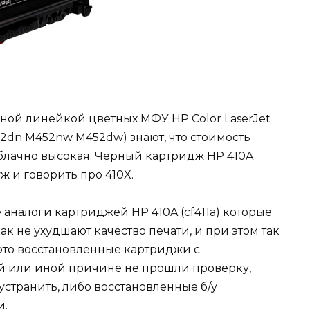
ьной линейкой цветных МФУ HP Color LaserJet
2dn M452nw M452dw) знают, что стоимость
блачно высокая. Черный картридж HP 410A
уж и говорить про 410X.
е аналоги картриджей HP 410A (cf411a) которые
как не ухудшают качество печати, и при этом так
 это восстановленные картриджи с
ой или иной причине не прошли проверку,
устранить, либо восстановленные б/у
и.