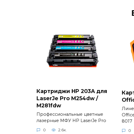
Картриджи HP 203A для
Кар
LaserJe Pro M254dw /
Offi
M281fdw
Лине
Профессиональные цветные
Offic
лазерные МФУ HP LaserJe Pro
8017
0
2.6к.
0