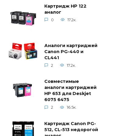
Картридж HP 122
аналог
0
17.2к.
Аналоги картриджей
Canon PG-440 и
CL441
2
17.2к.
Совместимые
аналоги картриджей
HP 653 для Deskjet
6075 6475
2
16.5к.
Картридж Canon PG-
512, CL-513 недорогой
аналог