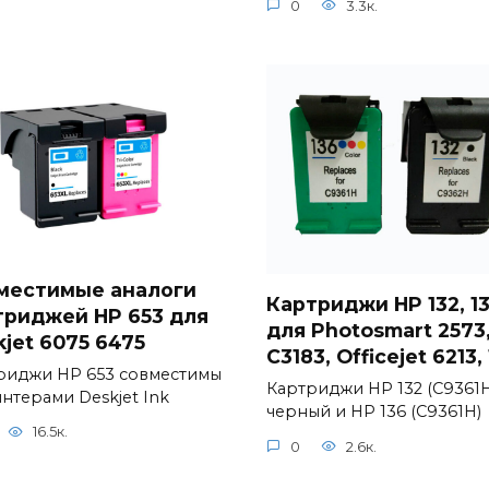
0
3.3к.
местимые аналоги
Картриджи HP 132, 1
триджей HP 653 для
для Photosmart 2573
jet 6075 6475
C3183, Officejet 6213, 
риджи HP 653 совместимы
Картриджи HP 132 (C9361H
нтерами Deskjet Ink
черный и HP 136 (C9361H)
16.5к.
0
2.6к.