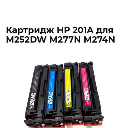
Картридж HP 201A для
M252DW M277N M274N