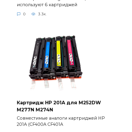
используют 6 картриджей
0
3.3к.
Картридж HP 201A для M252DW
M277N M274N
Совместимые аналоги картриджей HP
201A (CF400A CF401A