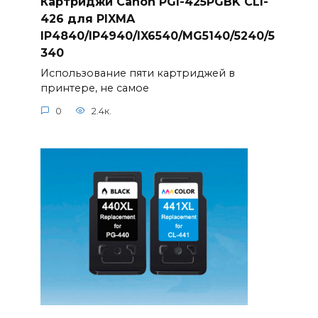
Картриджи Canon PGI-425PGBK CLI-
426 для PIXMA
IP4840/IP4940/IX6540/MG5140/5240/5
340
Использование пяти картриджей в
принтере, не самое
0
2.4к.