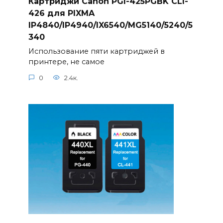
Картриджи Canon PGI-425PGBK CLI-
426 для PIXMA
IP4840/IP4940/IX6540/MG5140/5240/5
340
Использование пяти картриджей в
принтере, не самое
0
2.4к.