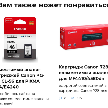
Вам также может понравитьс
Картридж Canon 72
местимый аналог
совместимый анало
триджей Canon PG-
для MF4410/4580dn
 CL-56 для PIXMA
едорогой совместимый а
4/E4240
картриджа Canon 728 для
добилось найти на
0
3.2к.
аже совместимые аналоги
риджей