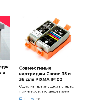
идж
Совместимые
для
картриджи Canon 35 и
36 для PIXMA IP100
Одно из преимуществ старых
принтеров, это дешевизна
0
2к.