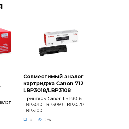
я
Совместимый аналог
8
картриджа Canon 712
г
LBP3018/LBP3108
Принтеры Canon LBP3018
налог
LBP3010 LBP3050 LBP3020
LBP3100
0
2.5к.