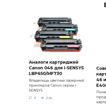
Аналоги картриджей
Canon 046 для i-SENSYS
Сов
LBP650/MF730
кар
46 и
Владельцы цветных лазерный
E40
принтеров Canon серии i-
SENSYS
Пона
прод
0
2.4к.
карт