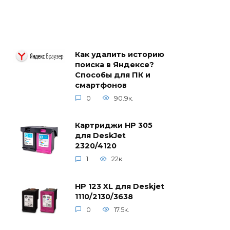
Как удалить историю
поиска в Яндексе?
Способы для ПК и
смартфонов
0
90.9к.
Картриджи HP 305
для DeskJet
2320/4120
1
22к.
HP 123 XL для Deskjet
1110/2130/3638
0
17.5к.