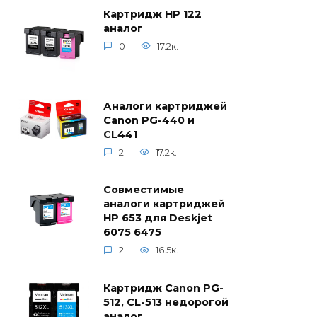
Картридж HP 122
аналог
0
17.2к.
Аналоги картриджей
Canon PG-440 и
CL441
2
17.2к.
Совместимые
аналоги картриджей
HP 653 для Deskjet
6075 6475
2
16.5к.
Картридж Canon PG-
512, CL-513 недорогой
аналог