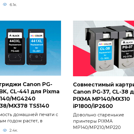
6.1к.
триджи Canon PG-
Совместимый картр
BK, CL-441 для Pixma
Canon PG-37, CL-38 
140/MG4240
PIXMA MP140/MX310
38/MX378 TS5140
iP1800/iP2600
мость домашней печати с
Довольно старенькие
ым годом растет, в
принтеры PIXMA
MP140/MP210/MP220
2.4к.