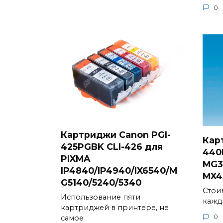
0
Картриджи Canon PGI-
Кар
425PGBK CLI-426 для
440
PIXMA
MG3
IP4840/IP4940/IX6540/M
MX4
G5140/5240/5340
Стои
Использование пяти
кажд
картриджей в принтере, не
0
самое