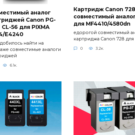
Картридж Canon 72
местимый аналог
совместимый анало
триджей Canon PG-
для MF4410/4580dn
 CL-56 для PIXMA
едорогой совместимый а
4/E4240
картриджа Canon 728 для
добилось найти на
0
3.2к.
аже совместимые аналоги
риджей
6.1к.