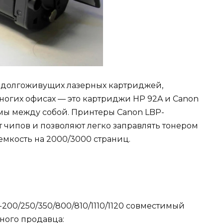
и долгоживущих лазерных картриджей,
ногих офисах — это картриджи HP 92A и Canon
мы между собой. Принтеры Canon LBP-
ют чипов и позволяют легко заправлять тонером
мкость на 2000/3000 страниц.
200/250/350/800/810/1110/1120 совместимый
нного продавца: