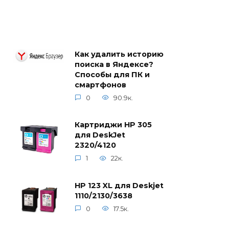
Как удалить историю
поиска в Яндексе?
Способы для ПК и
смартфонов
0
90.9к.
Картриджи HP 305
для DeskJet
2320/4120
1
22к.
HP 123 XL для Deskjet
1110/2130/3638
0
17.5к.