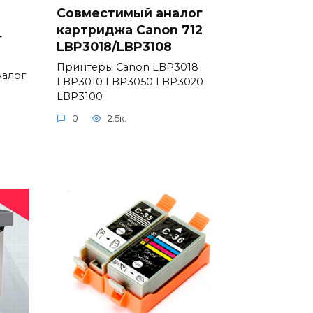
Совместимый аналог
8
картриджа Canon 712
г
LBP3018/LBP3108
Принтеры Canon LBP3018
налог
LBP3010 LBP3050 LBP3020
LBP3100
0
2.5к.