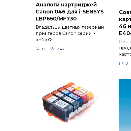
Аналоги картриджей
Canon 046 для i-SENSYS
Сов
LBP650/MF730
кар
46 и
Владельцы цветных лазерный
E40
принтеров Canon серии i-
SENSYS
Пона
прод
0
2.4к.
карт
0