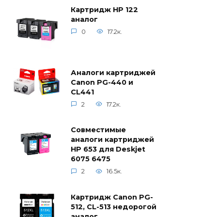
Картридж HP 122
аналог
0
17.2к.
Аналоги картриджей
Canon PG-440 и
CL441
2
17.2к.
Совместимые
аналоги картриджей
HP 653 для Deskjet
6075 6475
2
16.5к.
Картридж Canon PG-
512, CL-513 недорогой
аналог